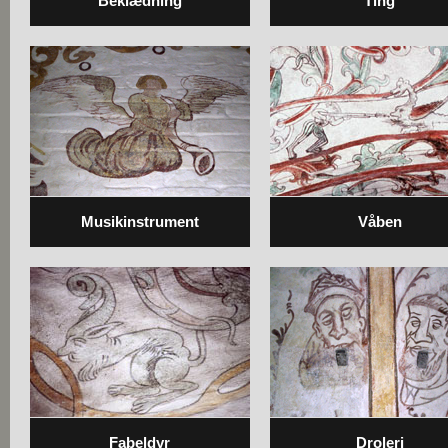
Beklædning
Ting
Musikinstrument
Våben
Fabeldyr
Droleri